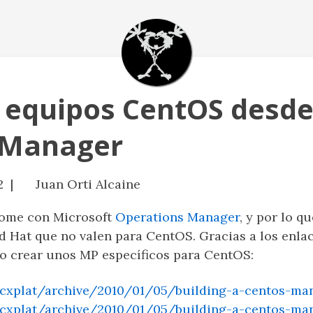
 equipos CentOS desde
 Manager
2 |
Juan Orti Alcaine
dome con Microsoft
Operations Manager
, y por lo q
Hat que no valen para CentOS. Gracias a los enla
o crear unos MP específicos para CentOS:
scxplat/archive/2010/01/05/building-a-centos-ma
scxplat/archive/2010/01/05/building-a-centos-ma